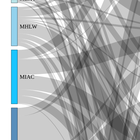
MHLW
MIAC